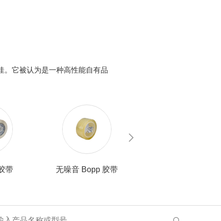
极佳。它被认为是一种高性能自有品
。
刷胶带
无噪音 Bopp 胶带
无气泡 Bopp 胶带