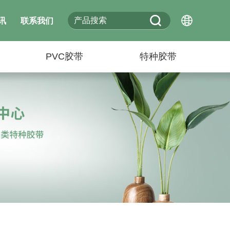
讯
联系我们
PVC胶带
特种胶带