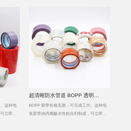
快速简便的
超清晰防水管道 BOPP 透明包装包装胶粘剂 PVC 工业胶带
作。这种包
BOPP 胶带价格实惠，可完成工作。这种包
，可立即粘
装胶带由丙烯酸水性粘合剂制成，可立即粘
性能自有品
贴并提供出色的密封效果。被认为是一种高
快速简便的
性能自有品牌胶带，适用于最艰巨的工作。