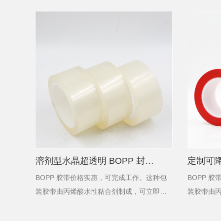
牌胶带，适用于最艰巨的工作。快速简便的
牌胶带，
释放可实现更快的密封。
释放可实
溶剂型水晶超透明 BOPP 封箱胶带
BOPP 胶带价格实惠，可完成工作。这种包
BOPP 
装胶带由丙烯酸水性粘合剂制成，可立即粘
装胶带由
贴，密封性好。被认为是一种高性能自有品
贴，密封
牌胶带，适用于最艰巨的工作。快速简便的
有品牌胶