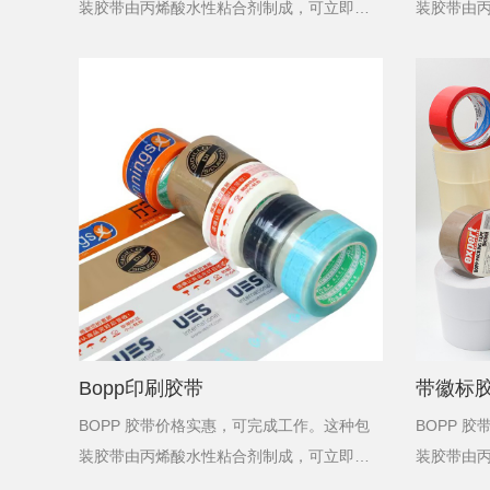
装胶带由丙烯酸水性粘合剂制成，可立即粘
装胶带由
贴，密封性好。被认为是一种高性能自有品
贴，密封
牌胶带，适用于最艰巨的工作。快速简便的
牌胶带，
释放可实现更快的密封。
释放可实
Bopp印刷胶带
BOPP 胶带价格实惠，可完成工作。这种包
BOPP 
装胶带由丙烯酸水性粘合剂制成，可立即粘
装胶带由
贴，密封性好。被认为是一种高性能自有品
贴，密封