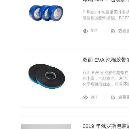
印刷BOPP包装带因其多
装应用的塑料薄膜。BO
312
|
查看
双面 EVA 泡棉胶
双面 EVA 发泡胶带是
色丰富，包括白色、灰色
化学腐蚀等优点，符合环
267
|
查看
2019 年俄罗斯包装