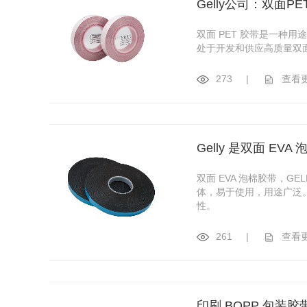
Gelly公司：双面P
双面 PET 胶带是一种
处于开发和供应高质量双面
273
|
查看
Gelly 是双面 EV
双面 EVA 泡棉胶带，G
体，易于使用，用途广泛
性。
261
|
查看
印刷 BOPP 包装胶