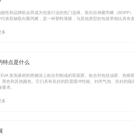
功能性和品牌机会而成为包装行业的热门选择。双向拉伸聚丙烯（BOPP
PP代表双轴取向聚丙烯，是一种塑料薄膜，与其他类型的包装带相比具有
更多
带的特点是什么
指在 EVA 发泡基材的两侧涂上粘合剂制成的双面胶。粘合剂包括油胶、热
、黑色和其他颜色。它们具有良好的防震缓冲性能、封闭气泡、良好的隔
保要求。
更多
展