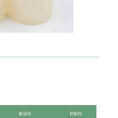
耐温性
初粘性