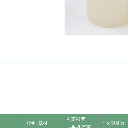
剥离强度
胶水+基材
长久附着力
（牛顿/25毫