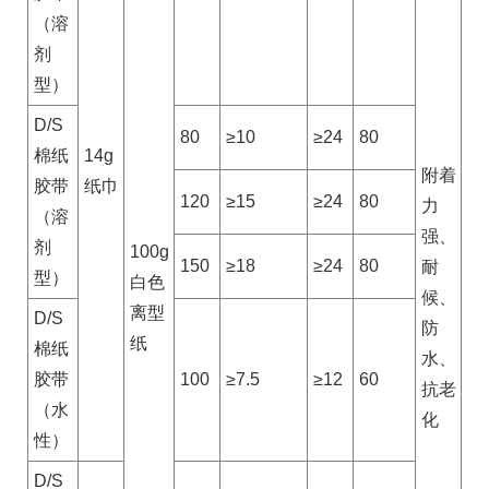
（溶
剂
型）
D/S
80
≥10
≥24
80
棉纸
14g
附着
胶带
纸巾
120
≥15
≥24
80
力
（溶
强、
剂
100g
150
≥18
≥24
80
耐
型）
白色
候、
离型
D/S
防
纸
棉纸
水、
胶带
100
≥7.5
≥12
60
抗老
（水
化
性）
D/S