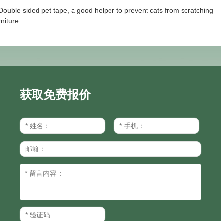
Double sided pet tape, a good helper to prevent cats from scratching
rniture
获取免费报价