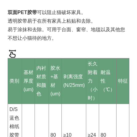
双面PET胶带
可以阻止猫破坏家具。
透明胶带易于在所有家具上粘贴和去除。
易于涂抹和去除。可用于台面、窗帘、地毯以及其他您
不想让小猫待的地方。
长久
内衬
胶水
基材
附着
耐温
材质
+基
剥离强度
类别
厚度
力
性
特征
和颜
材
(N/25mm)
(um)
（小
（℃）
色
(um)
时）
D/S
蓝色
棉纸
胶带
80
≥10
≥24
80