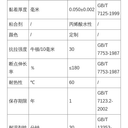
GB/T
黏着厚度
毫米
0.050±0.002
7125-1999
粘合剂
/
丙烯酸水性
/
颜色
/
定制
/
GB/T
抗拉强度
牛顿/10毫米
30
7753-1987
断点伸长
GB/T
％
≤180
率
7753-1987
耐热性
℃
60
/
GB/T
保存期限
年
1
7123.2-
2002
GB/T
耐溶剂性
分钟
30
13353-