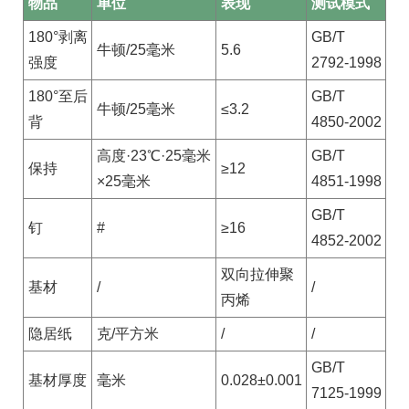
物品
单位
表现
测试模式
180°剥离
GB/T
牛顿/25毫米
5.6
强度
2792-1998
180°至后
GB/T
牛顿/25毫米
≤3.2
背
4850-2002
高度·23℃·25毫米
GB/T
保持
≥12
×25毫米
4851-1998
GB/T
钉
#
≥16
4852-2002
双向拉伸聚
基材
/
/
丙烯
隐居纸
克/平方米
/
/
GB/T
基材厚度
毫米
0.028±0.001
7125-1999