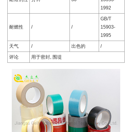
1992
GB/T
耐燃性
/
/
15903-
1995
天气
/
出色的
/
评论
用于密封, 围堤