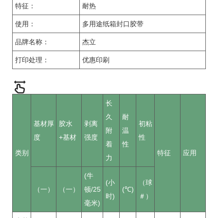
特征：
耐热
使用：
多用途纸箱封口胶带
品牌名称：
杰立
打印处理：
优惠印刷
长
久
耐
基材厚
胶水
剥离
初粘
附
温
度
+基材
强度
性
着
性
类别
特征
应用
力
(牛
(小
（球
（一）
（一）
顿/25
(℃)
时)
＃）
毫米)