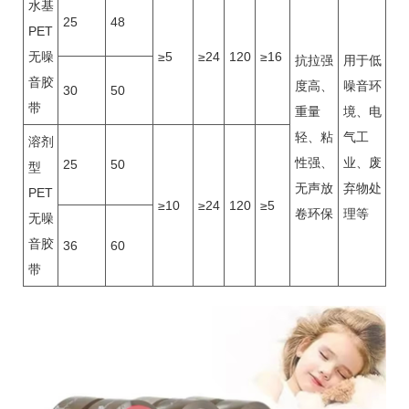
水基
25
48
PET
无噪
≥5
≥24
120
≥16
抗拉强
用于低
音胶
度高、
噪音环
30
50
带
重量
境、电
轻、粘
气工
溶剂
性强、
业、废
25
50
型
无声放
弃物处
PET
≥10
≥24
120
≥5
卷环保
理等
无噪
音胶
36
60
带