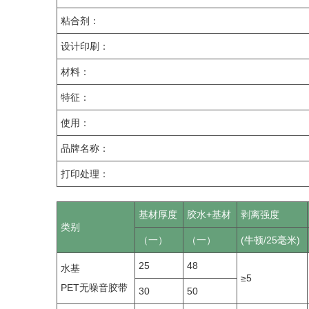
粘合剂：
设计印刷：
材料：
特征：
使用：
品牌名称：
打印处理：
基材厚度
胶水+基材
剥离强度
类别
（一）
（一）
(牛顿/25毫米)
25
48
水基
≥5
PET无噪音胶带
30
50