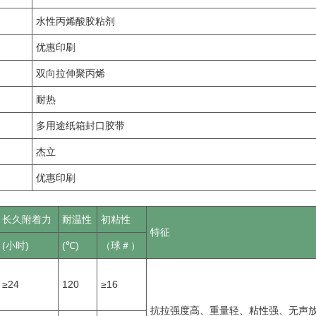
水性丙烯酸胶粘剂
优惠印刷
双向拉伸聚丙烯
耐热
多用途纸箱封口胶带
杰立
优惠印刷
长久附着力
耐温性
初粘性
特征
(小时)
(℃)
（球＃）
≥24
120
≥16
抗拉强度高、重量轻、粘性强、无声