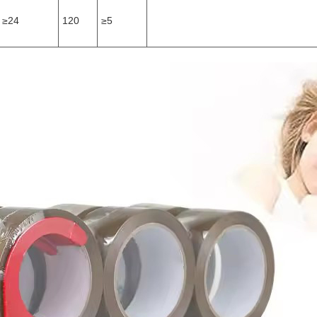
≥24
120
≥5