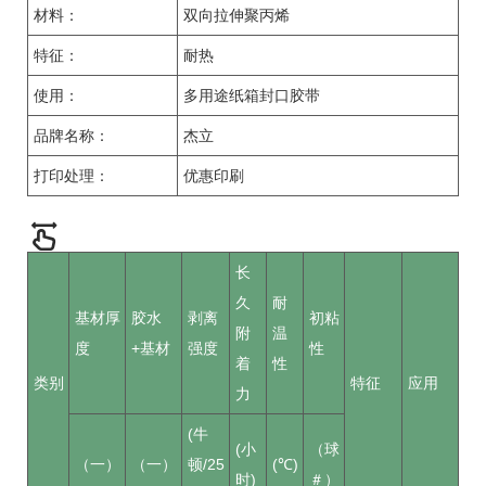
材料：
双向拉伸聚丙烯
特征：
耐热
使用：
多用途纸箱封口胶带
品牌名称：
杰立
打印处理：
优惠印刷
长
久
耐
基材厚
胶水
剥离
初粘
附
温
度
+基材
强度
性
着
性
类别
特征
应用
力
(牛
(小
（球
（一）
（一）
顿/25
(℃)
时)
＃）