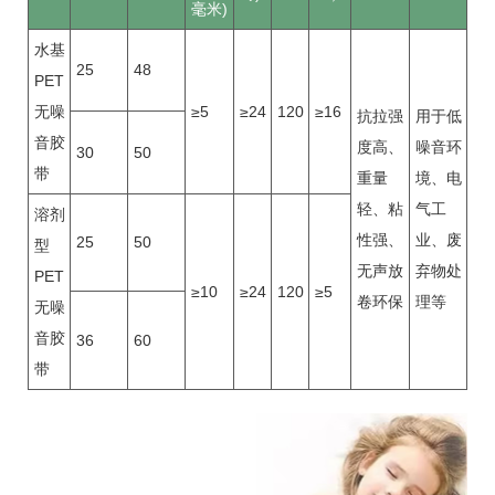
毫米)
水基
25
48
PET
无噪
≥5
≥24
120
≥16
抗拉强
用于低
音胶
度高、
噪音环
30
50
带
重量
境、电
轻、粘
气工
溶剂
性强、
业、废
25
50
型
无声放
弃物处
PET
≥10
≥24
120
≥5
卷环保
理等
无噪
音胶
36
60
带