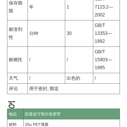
保存期
年
1
7123.2—
限
2002
GB/T
耐溶剂
分钟
30
13353—
性
1992
GB/T
耐燃性
/
/
15903—
1995
天气
/
出色的
/
评论
用于密封, 围堤
物品
防篡改可靠封条胶带
材料
25u PET薄膜