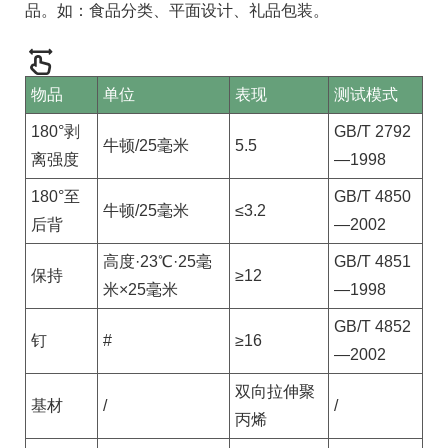
品。如：食品分类、平面设计、礼品包装。
物品
单位
表现
测试模式
180°剥
GB/T 2792
牛顿/25毫米
5.5
离强度
—1998
180°至
GB/T 4850
牛顿/25毫米
≤3.2
后背
—2002
高度·23℃·25毫
GB/T 4851
保持
≥12
米×25毫米
—1998
GB/T 4852
钉
#
≥16
—2002
双向拉伸聚
基材
/
/
丙烯