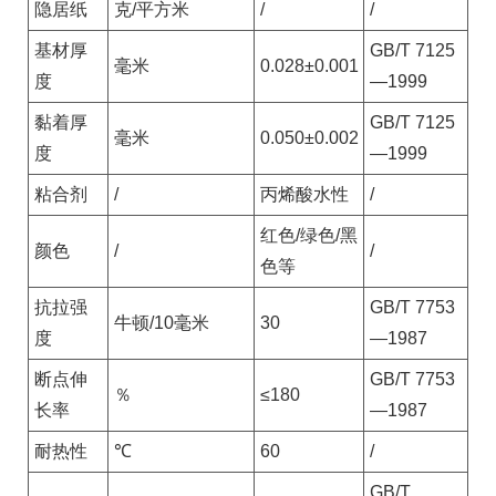
隐居纸
克/平方米
/
/
基材厚
GB/T 7125
毫米
0.028±0.001
度
—1999
黏着厚
GB/T 7125
毫米
0.050±0.002
度
—1999
粘合剂
/
丙烯酸水性
/
红色/绿色/黑
颜色
/
/
色等
抗拉强
GB/T 7753
牛顿/10毫米
30
度
—1987
断点伸
GB/T 7753
％
≤180
长率
—1987
耐热性
℃
60
/
GB/T