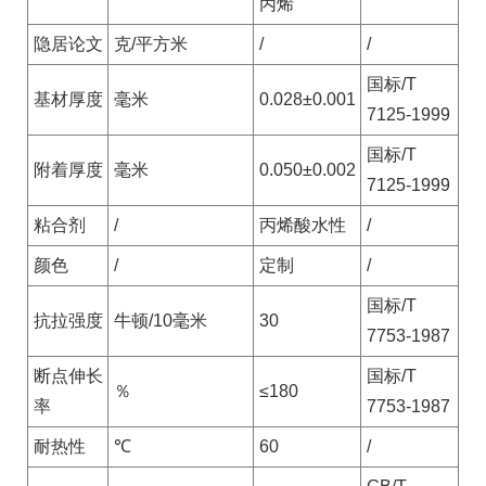
丙烯
隐居论文
克/平方米
/
/
国标/T
基材厚度
毫米
0.028±0.001
7125-1999
国标/T
附着厚度
毫米
0.050±0.002
7125-1999
粘合剂
/
丙烯酸水性
/
颜色
/
定制
/
国标/T
抗拉强度
牛顿/10毫米
30
7753-1987
断点伸长
国标/T
％
≤180
率
7753-1987
耐热性
℃
60
/