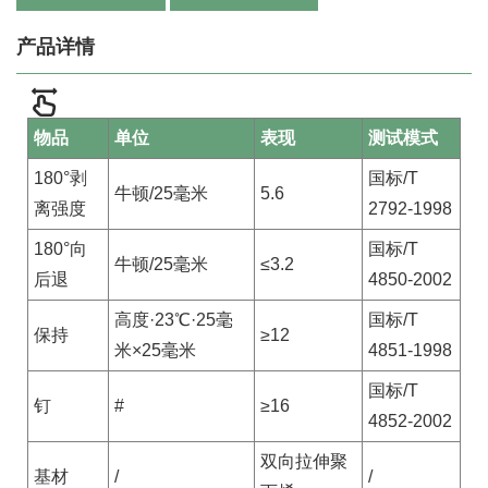
产品详情
物品
单位
表现
测试模式
180°剥
国标/T
牛顿/25毫米
5.6
离强度
2792-1998
180°向
国标/T
牛顿/25毫米
≤3.2
后退
4850-2002
高度·23℃·25毫
国标/T
保持
≥12
米×25毫米
4851-1998
国标/T
钉
#
≥16
4852-2002
双向拉伸聚
基材
/
/